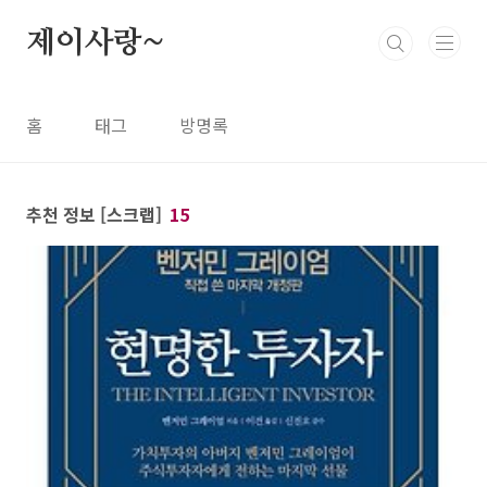
본문 바로가기
제이사랑~
홈
태그
방명록
추천 정보 [스크랩]
15