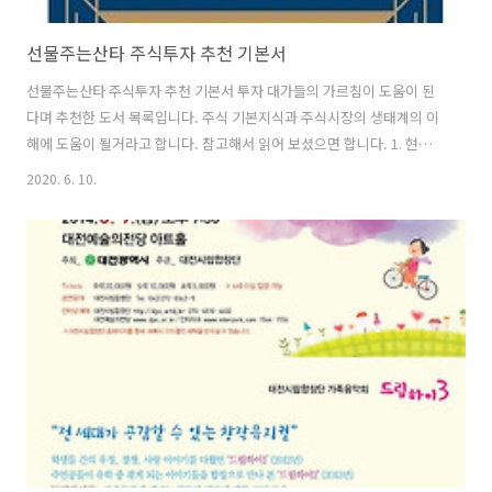
선물주는산타 주식투자 추천 기본서
선물주는산타 주식투자 추천 기본서 투자 대가들의 가르침이 도움이 된
다며 추천한 도서 목록입니다. 주식 기본지식과 주식시장의 생태계의 이
해에 도움이 될거라고 합니다. 참고해서 읽어 보셨으면 합니다. 1. 현명
한 투자자 1 벤저민 그레이엄 직접 쓴 마지막 개정판 [ 개정판 ] 벤저민 그
2020. 6. 10.
레이엄 저/이건 역/신진오 감수 | 국일증권경제연구소 | 2020년 05월 26
일 | 원서 : The Intelligent Investor 2. 최고의 주식 최적의 타이밍 [ 개
정증보판 ] 윌리엄 J. 오닐 저 | 굿모닝북스 | 2012년 06월 20일 | 원서 :
How to Make Money in Stocks, 4th edition 3. 작지만 강한 기업에
투자하라 랄프 웬저 저 / 박정태 역 | 굿모닝북스 | 2007년..