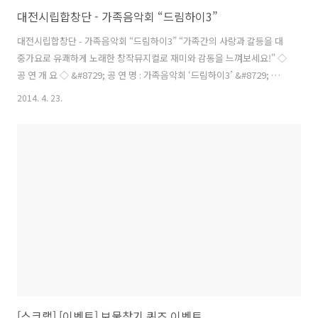
대전시립합창단 - 가족음악회 “드림하이3”
대전시립합창단 - 가족음악회 “드림하이3” “가족간의 사랑과 갈등을 대
중가요로 유쾌하게 노래한 창작뮤지컬로 재미와 감동을 느껴보세요!" ◇
공 연 개 요 ◇ &#8729; 공 연 명 : 가족음악회 ‘드림하이3’ &#8729; 일
시 및 장소 : 2014. 5. 9(금) 오후 7:30 대전예술의전당 아트홀 &#8729;
2014. 4. 23.
지 휘 :..
[스크랩] [이벤트] 보물찾기 퀴즈 이벤트