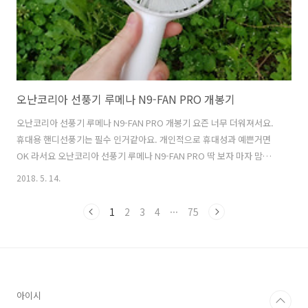
오난코리아 선풍기 루메나 N9-FAN PRO 개봉기
오난코리아 선풍기 루메나 N9-FAN PRO 개봉기 요즌 너무 더워져서요.
휴대용 핸디선풍기는 필수 인거같아요. 개인적으로 휴대성과 예쁜거면
OK 라서요 오난코리아 선풍기 루메나 N9-FAN PRO 딱 보자 마자 맘에
들었어요. 밖에서 화이트라 녹색과 잘 어울리지요. 상자 부터 간단히 살
2018. 5. 14.
펴보고요. ..
1
2
3
4
···
75
아이시