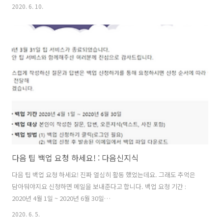
한 투자자 1 벤저민 그레이엄 직접 쓴 마지막 개정판 [ 개정판 ] 벤저민 그
2020. 6. 10.
레이엄 저/이건 역/신진오 감수 | 국일증권경제연구소 | 2020년 05월 26
일 | 원서 : The Intelligent Investor 2. 최고의 주식 최적의 타이밍 [ 개
정증보판 ] 윌리엄 J. 오닐 저 | 굿모닝북스 | 2012년 06월 20일 | 원서 :
How to Make Money in Stocks, 4th edition 3. 작지만 강한 기업에
투자하라 랄프 웬저 저 / 박정태 역 | 굿모닝북스 | 2007년..
다음 팁 백업 요청 하세요! : 다음신지식
다음 팁 백업 요청 하세요! 진짜 열심히 활동 했었는데요. 그래도 추억은
담아둬야지요 신청하면 메일을 보내준다고 합니다. 백업 요청 기간 :
2020년 4월 1일 ~ 2020년 6월 30일
https://tip.daum.net/closing#none 자고 일어나이 이렇게 메일이 왔
2020. 6. 5.