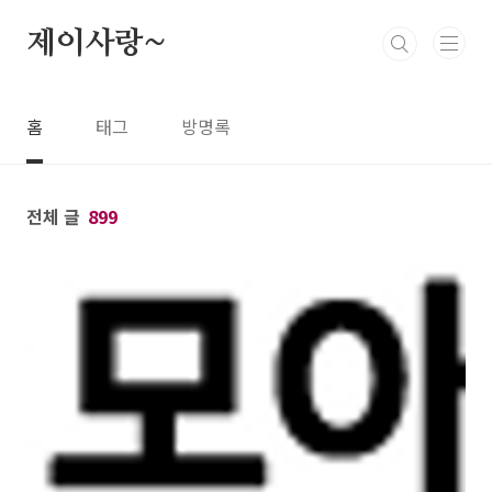
본문 바로가기
제이사랑~
홈
태그
방명록
전체 글
899