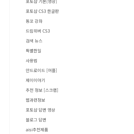
포토샵 기본[영상]
포토샵 CS3 한글판
동꼬 강좌
드림위버 CS3
검색 뉴스
특별한일
사용법
안드로이드 [어플]
제이이야기
추천 정보 [스크랩]
웹과련정보
포토샵 답변 영상
블로그 답변
aisi추천제품