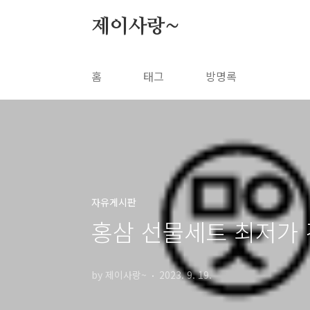
본문 바로가기
제이사랑~
홈
태그
방명록
자유게시판
홍삼 선물세트 최저가
by 제이사랑~
2023. 9. 19.