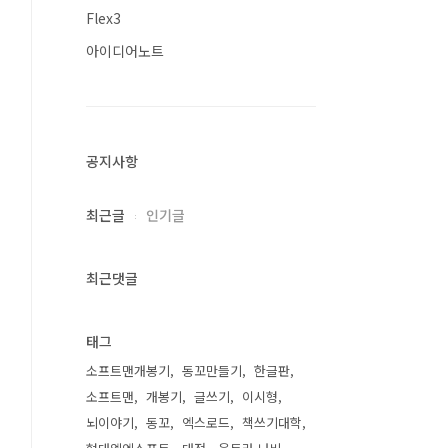
Flex3
아이디어노트
공지사항
최근글
인기글
최근댓글
태그
소프트맨개봉기
동꼬만들기
한글판
소프트맨
개봉기
글쓰기
이시형
뇌이야기
동꼬
엑스로드
책쓰기대학