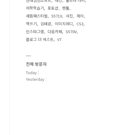
현대엠엔소프트
대전
울트라 나비
어학학습기
포토샵
펜툴
새뜸패스티벌
S571V
사진
제이
책쓰기
김태광
이미지레디
CS3
인스타그램
다음카페
S570V
블로그 더 넥스트
V7
전체 방문자
Today :
Yesterday :