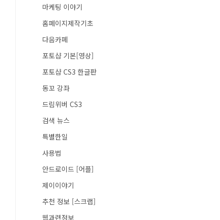
마케팅 이야기
홈페이지제작기초
다음카페
포토샵 기본[영상]
포토샵 CS3 한글판
동꼬 강좌
드림위버 CS3
검색 뉴스
특별한일
사용법
안드로이드 [어플]
제이이야기
추천 정보 [스크랩]
웹과련정보