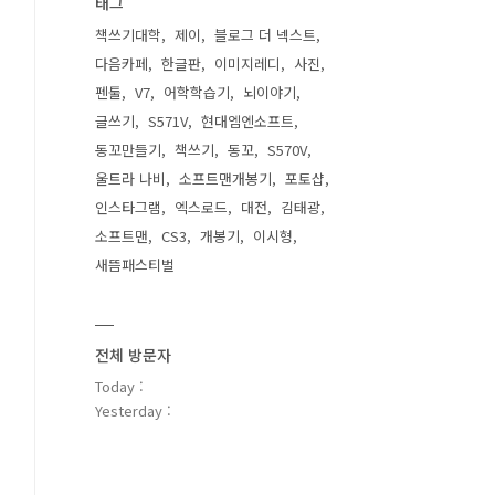
태그
책쓰기대학
제이
블로그 더 넥스트
다음카페
한글판
이미지레디
사진
펜툴
V7
어학학습기
뇌이야기
글쓰기
S571V
현대엠엔소프트
동꼬만들기
책쓰기
동꼬
S570V
울트라 나비
소프트맨개봉기
포토샵
인스타그램
엑스로드
대전
김태광
소프트맨
CS3
개봉기
이시형
새뜸패스티벌
전체 방문자
Today :
Yesterday :