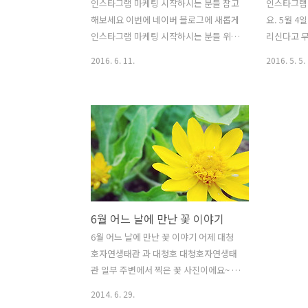
인스타그램 마케팅 시작하시는 분들 참고
인스타그램
해보세요 이번에 네이버 블로그에 새롭게
요. 5월 4
인스타그램 마케팅 시작하시는 분들 위해
리신다고 
서 강좌를 정리해보고 있어서요. 혹시 인
클릭을 하시
2016. 6. 11.
2016. 5. 5.
스타그램 궁금하신 분들은 참고하시면 좋
기능 차단 되
을거 같아요. 링크 클릭해서 내용 참고하
일 까지 정
시고 궁금한것이 있으면 글도 남겨주..
팔로우를 늘
다보..
6월 어느 날에 만난 꽃 이야기
6월 어느 날에 만난 꽃 이야기 어제 대청
호자연생태관 과 대청호 대청호자연생태
관 일부 주변에서 찍은 꽃 사진이에요~ 인
스타그램에 담은 사진으로 블로그에 올립
2014. 6. 29.
니다. 인스타그램에서는 다른 SNS에 못