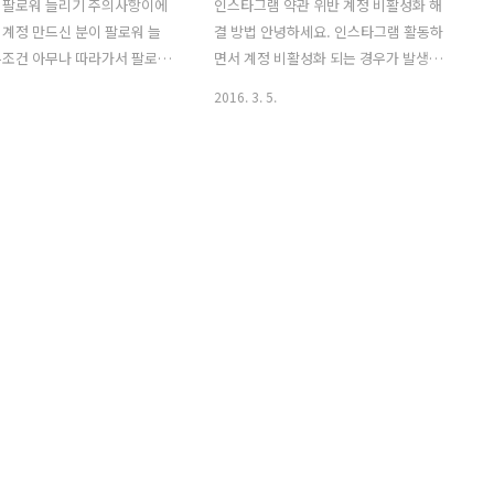
 팔로워 늘리기 주의사항이에
인스타그램 약관 위반 계정 비활성화 해
일 계정 만드신 분이 팔로워 늘
결 방법 안녕하세요. 인스타그램 활동하
무조건 아무나 따라가서 팔로워
면서 계정 비활성화 되는 경우가 발생합
다 100명 정도 쯤에 팔로우
니다. 내가 비활성화 시킨것이 아니라 신
2016. 3. 5.
었네요. 5월 4일 부터 5월 6
고나 다른 문제에 의해서 비활성된 경우
지가 되었어요. 그러면 어떻게
에 해당이됩니다. 당황하지 마시고 아래
리는 걸까요? 팔로우 늘리시
내용 참고해주세요, 지인분 계정이 비활
성화 ..