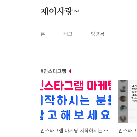
본문 바로가기
제이사랑~
홈
태그
방명록
인스타그램
4
인스타그램 마케팅 시작하시는 분들 참고해보세요