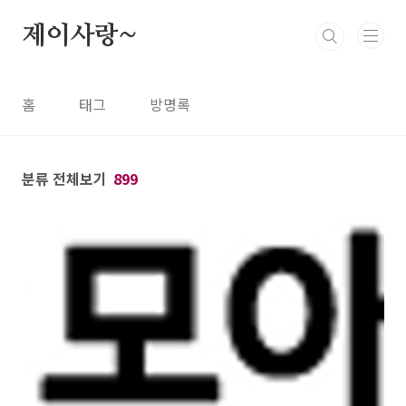
본문 바로가기
제이사랑~
홈
태그
방명록
분류 전체보기
899